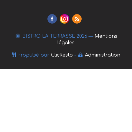
BISTRO LA TERRASSE
2026 —
Mentions
légales
Propulsé par
ClicResto
-
Administration